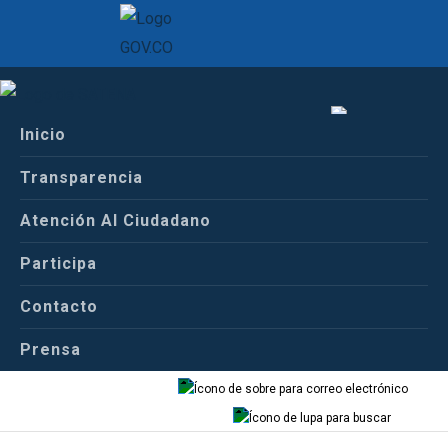
Inicio
Inicio
Español
Centro de Prensa
Transparencia
Comunicados de Prensa
Atención Al Ciudadano
Español
Inglés
Participa
COMUNICADO OFICIAL
Contacto
Prensa
Correo
Buscador