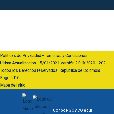
Código postal 110911
Horario de Atención: Lunes a jueves: 07:00 a.m – 5:00 p.m
Viernes: 07:00 a.m – 04:00 p.m.
Línea Anticorrupción:
(601) 919 33 33 Opción 6 y luego opción 2
Políticas de Privacidad - Términos y Condiciones
Última Actualización: 15/01/2021 Versión 2.0 © 2020 - 2021,
Todos los Derechos reservados. República de Colombia.
Bogotá D.C.
Mapa del sitio
Conoce GOV.CO aquí