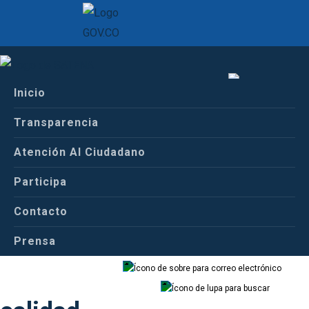
Inicio
Inicio
Español
Conoce a Satena
Transparencia
Objetivos de calidad
Atención Al Ciudadano
Español
Inglés
Participa
Objetivos de
Contacto
Prensa
Correo
Buscador