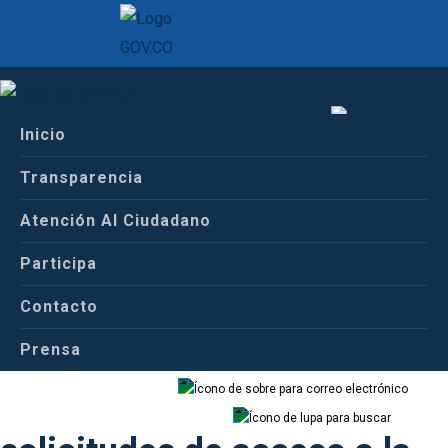
Inicio
Inicio
Español
Conoce a Satena
Transparencia
Informe de solicitudes de acceso a la
información
Atención Al Ciudadano
Español
Inglés
Participa
Informe de
Contacto
Prensa
Correo
Buscador