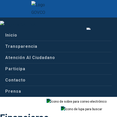
Inicio
Inicio
Español
Conoce a Satena
Transparencia
Estados Financieros
Atención Al Ciudadano
Español
Inglés
Participa
Estados
Contacto
Prensa
Correo
Buscador