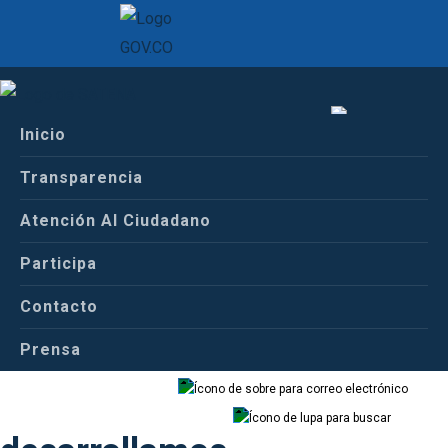
Inicio
Inicio
Español
Conoce a Satena
Transparencia
Funciones Organizacionales
Atención Al Ciudadano
Español
Inglés
Participa
Que actividades
Contacto
Prensa
Correo
Buscador