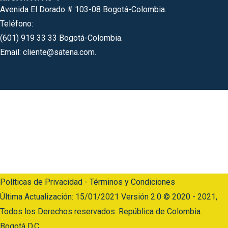
Avenida El Dorado # 103-08 Bogotá-Colombia.
Teléfono:
(601) 919 33 33 Bogotá-Colombia.
Email: cliente@satena.com.
Código postal 110911
Horario de Atención: Lunes a jueves: 07:00 a.m – 5:00 p.m
Viernes: 07:00 a.m – 04:00 p.m.
Línea Anticorrupción:
(601) 919 33 33 Opción 6 y luego opción 2
Políticas de Privacidad - Términos y Condiciones
Última Actualización: 15/01/2021 Versión 2.0 © 2020 - 2021,
Todos los Derechos reservados. República de Colombia.
Bogotá D.C.