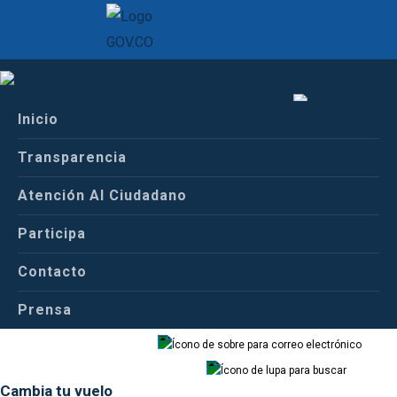
Indicaciones para cambios
en los tiquetes.
Inicio
Español
Transparencia
Indicaciones para
Atención Al Ciudadano
cambios en los
Español
Inglés
Participa
tiquetes.
Contacto
Prensa
Correo
Buscador
Cambia tu vuelo