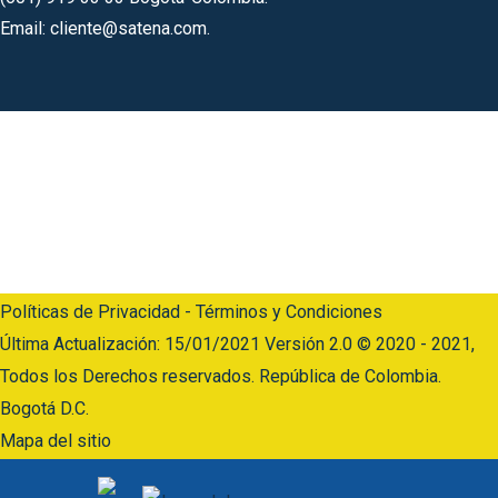
Email: cliente@satena.com.
Código postal 110911
Horario de Atención: Lunes a jueves: 07:00 a.m – 5:00 p.m
Viernes: 07:00 a.m – 04:00 p.m.
Línea Anticorrupción:
(601) 919 33 33 Opción 6 y luego opción 2
Políticas de Privacidad - Términos y Condiciones
Última Actualización: 15/01/2021 Versión 2.0 © 2020 - 2021,
Todos los Derechos reservados. República de Colombia.
Bogotá D.C.
Mapa del sitio