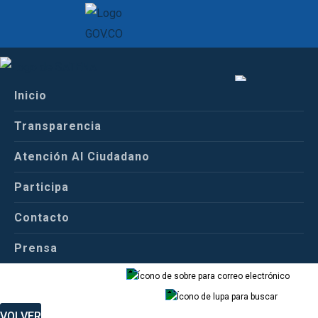
Servicios Satena
Calendario Satena
Inicio
Español
Calendario Satena
Transparencia
Atención Al Ciudadano
Español
Inglés
Participa
Contacto
Prensa
Correo
Buscador
VOLVER